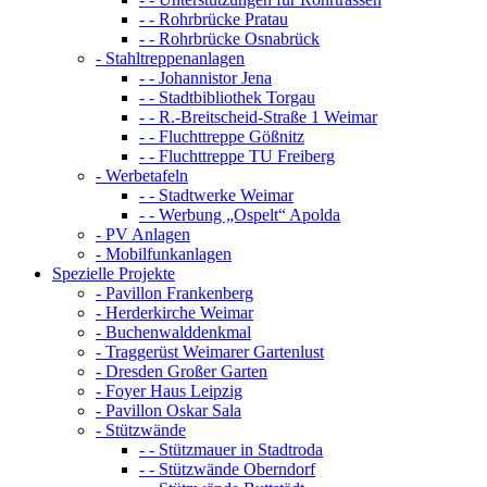
- - Rohrbrücke Pratau
- - Rohrbrücke Osnabrück
- Stahltreppenanlagen
- - Johannistor Jena
- - Stadtbibliothek Torgau
- - R.-Breitscheid-Straße 1 Weimar
- - Fluchttreppe Gößnitz
- - Fluchttreppe TU Freiberg
- Werbetafeln
- - Stadtwerke Weimar
- - Werbung „Ospelt“ Apolda
- PV Anlagen
- Mobilfunkanlagen
Spezielle Projekte
- Pavillon Frankenberg
- Herderkirche Weimar
- Buchenwalddenkmal
- Traggerüst Weimarer Gartenlust
- Dresden Großer Garten
- Foyer Haus Leipzig
- Pavillon Oskar Sala
- Stützwände
- - Stützmauer in Stadtroda
- - Stützwände Oberndorf