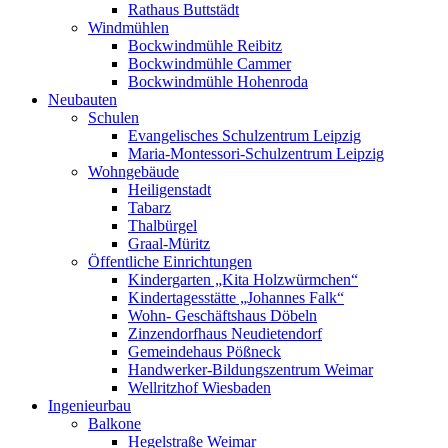
Rathaus Buttstädt
Windmühlen
Bockwindmühle Reibitz
Bockwindmühle Cammer
Bockwindmühle Hohenroda
Neubauten
Schulen
Evangelisches Schulzentrum Leipzig
Maria-Montessori-Schulzentrum Leipzig
Wohngebäude
Heiligenstadt
Tabarz
Thalbürgel
Graal-Müritz
Öffentliche Einrichtungen
Kindergarten „Kita Holzwürmchen“
Kindertagesstätte „Johannes Falk“
Wohn- Geschäftshaus Döbeln
Zinzendorfhaus Neudietendorf
Gemeindehaus Pößneck
Handwerker-Bildungszentrum Weimar
Wellritzhof Wiesbaden
Ingenieurbau
Balkone
Hegelstraße Weimar