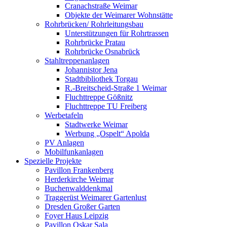
Cranachstraße Weimar
Objekte der Weimarer Wohnstätte
Rohrbrücken/ Rohrleitungsbau
Unterstützungen für Rohrtrassen
Rohrbrücke Pratau
Rohrbrücke Osnabrück
Stahltreppenanlagen
Johannistor Jena
Stadtbibliothek Torgau
R.-Breitscheid-Straße 1 Weimar
Fluchttreppe Gößnitz
Fluchttreppe TU Freiberg
Werbetafeln
Stadtwerke Weimar
Werbung „Ospelt“ Apolda
PV Anlagen
Mobilfunkanlagen
Spezielle Projekte
Pavillon Frankenberg
Herderkirche Weimar
Buchenwalddenkmal
Traggerüst Weimarer Gartenlust
Dresden Großer Garten
Foyer Haus Leipzig
Pavillon Oskar Sala