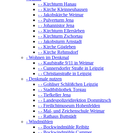
- - Kirchturm Hanau
- - Kirche Kleinneuhausen
- - Jakobskirche Weimar
- - Pulverturm Jena
- - Johannistor Jena
- - Kirchturm Ellersleben
- - Kirchturm Zschortau
- - Jakobsturm Arnstadt
- - Kirche Gügleben
- - Kirche Rehmsdorf
- Wohnen im Denkmal
- - Kaufstraße 9/11 in Weimar
- - Cunnersdorfer Straße in Leipzig
- - Christianstraße in Leipzig
- Denkmale nutzen
- - Gohliser Schlößchen Leipzig
- - Stadtbibliothek Torgau
- - Tiefkeller Jena
- - Landespolizeidirektion Dommitzsch
- - Freilichtmuseum Hohenfelden
- - Mal- und Zeichenschule Weimar
- - Rathaus Buttstädt
- Windmühlen
- - Bockwindmühle Reibitz
- - Bockwindmühle Cammer