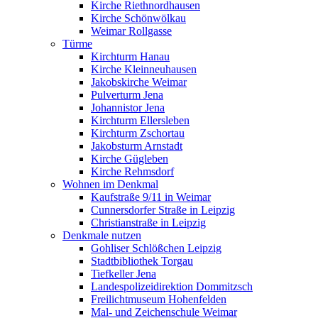
Kirche Riethnordhausen
Kirche Schönwölkau
Weimar Rollgasse
Türme
Kirchturm Hanau
Kirche Kleinneuhausen
Jakobskirche Weimar
Pulverturm Jena
Johannistor Jena
Kirchturm Ellersleben
Kirchturm Zschortau
Jakobsturm Arnstadt
Kirche Gügleben
Kirche Rehmsdorf
Wohnen im Denkmal
Kaufstraße 9/11 in Weimar
Cunnersdorfer Straße in Leipzig
Christianstraße in Leipzig
Denkmale nutzen
Gohliser Schlößchen Leipzig
Stadtbibliothek Torgau
Tiefkeller Jena
Landespolizeidirektion Dommitzsch
Freilichtmuseum Hohenfelden
Mal- und Zeichenschule Weimar