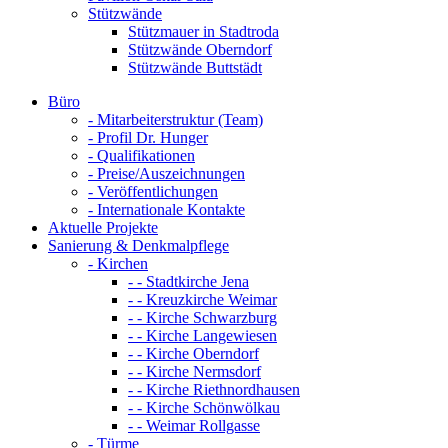
Stützwände
Stützmauer in Stadtroda
Stützwände Oberndorf
Stützwände Buttstädt
Büro
- Mitarbeiterstruktur (Team)
- Profil Dr. Hunger
- Qualifikationen
- Preise/Auszeichnungen
- Veröffentlichungen
- Internationale Kontakte
Aktuelle Projekte
Sanierung & Denkmalpflege
- Kirchen
- - Stadtkirche Jena
- - Kreuzkirche Weimar
- - Kirche Schwarzburg
- - Kirche Langewiesen
- - Kirche Oberndorf
- - Kirche Nermsdorf
- - Kirche Riethnordhausen
- - Kirche Schönwölkau
- - Weimar Rollgasse
- Türme