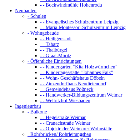
- - Bockwindmühle Hohenroda
Neubauten
- Schulen
- - Evangelisches Schulzentrum Leipzig
- - Maria-Montessori-Schulzentrum Leipzig
- Wohngebäude
- - Heiligenstadt
- - Tabarz
- - Thalbürgel
- - Graal-Müritz
- Öffentliche Einrichtungen
- - Kindergarten "Kita Holzwürmchen"
- - Kindertagesstätte "Johannes Falk"
- - Wohn- Geschäftshaus Döbeln
- - Zinzendorfhaus Neudietendorf
- - Gemeindehaus Pößneck
- - Handwerker-Bildungszentrum Weimar
- - Wellritzhof Wiesbaden
Ingenieurbau
- Balkone
- - Hegelstraße Weimar
- - Cranachstraße Weimar
- - Objekte der Weimarer Wohnstätte
- Rohrbrücken/ Rohrleitungsbau
- - Unterstützungen für Rohrtrassen