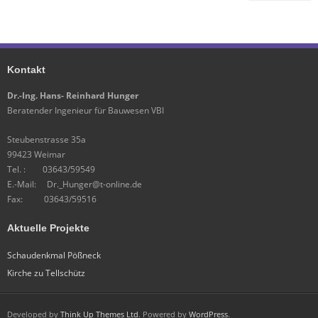
Kontakt
Dr.-Ing. Hans- Reinhard Hunger
Beratender Ingenieur für Bauwesen VBI
Steubenstrasse 35a
99423 Weimar
Tel. : 03643/59549
E.-Mail: Dr._Hunger@t-online.de
Fax: 03643/59516
Aktuelle Projekte
Schaudenkmal Pößneck
Kirche zu Tellschütz
Developed by
Think Up Themes Ltd
. Powered by
WordPress
.