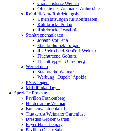
Cranachstraße Weimar
Objekte der Weimarer Wohnstätte
Rohrbrücken/ Rohrleitungsbau
Unterstützungen für Rohrtrassen
Rohrbrücke Pratau
Rohrbrücke Osnabrück
Stahltreppenanlagen
Johannistor Jena
Stadtbibliothek Torgau
R.-Breitscheid-Straße 1 Weimar
Fluchttreppe Gößnitz
Fluchttreppe TU Freiberg
Werbetafeln
Stadtwerke Weimar
Werbung „Ospelt“ Apolda
PV Anlagen
Mobilfunkanlagen
Spezielle Projekte
Pavillon Frankenberg
Herderkirche Weimar
Buchenwalddenkmal
Traggerüst Weimarer Gartenlust
Dresden Großer Garten
Foyer Haus Leipzig
Pavillon Oskar Sala