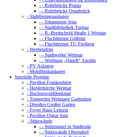
- - Rohrbrücke Pratau
- - Rohrbrücke Osnabrück
- Stahltreppenanlagen
- - Johannistor Jena
- - Stadtbibliothek Torgau
- - R.-Breitscheid-Straße 1 Weimar
- - Fluchttreppe Gößnitz
- - Fluchttreppe TU Freiberg
- Werbetafeln
- - Stadtwerke Weimar
- - Werbung „Ospelt“ Apolda
- PV Anlagen
- Mobilfunkanlagen
Spezielle Projekte
- Pavillon Frankenberg
- Herderkirche Weimar
- Buchenwalddenkmal
- Traggerüst Weimarer Gartenlust
- Dresden Großer Garten
- Foyer Haus Leipzig
- Pavillon Oskar Sala
- Stützwände
- - Stützmauer in Stadtroda
- - Stützwände Oberndorf