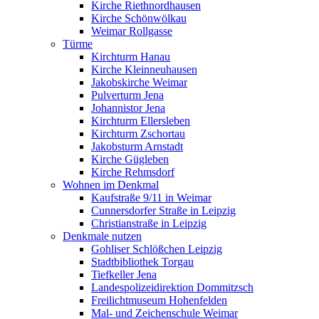
Kirche Riethnordhausen
Kirche Schönwölkau
Weimar Rollgasse
Türme
Kirchturm Hanau
Kirche Kleinneuhausen
Jakobskirche Weimar
Pulverturm Jena
Johannistor Jena
Kirchturm Ellersleben
Kirchturm Zschortau
Jakobsturm Arnstadt
Kirche Gügleben
Kirche Rehmsdorf
Wohnen im Denkmal
Kaufstraße 9/11 in Weimar
Cunnersdorfer Straße in Leipzig
Christianstraße in Leipzig
Denkmale nutzen
Gohliser Schlößchen Leipzig
Stadtbibliothek Torgau
Tiefkeller Jena
Landespolizeidirektion Dommitzsch
Freilichtmuseum Hohenfelden
Mal- und Zeichenschule Weimar