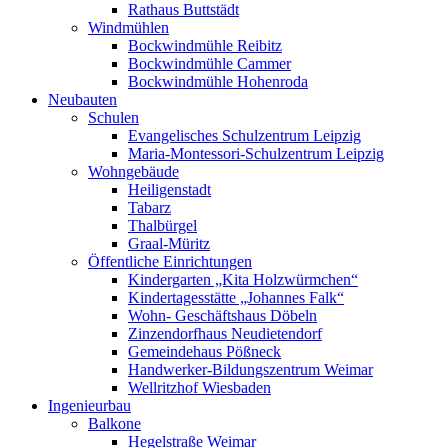
Rathaus Buttstädt
Windmühlen
Bockwindmühle Reibitz
Bockwindmühle Cammer
Bockwindmühle Hohenroda
Neubauten
Schulen
Evangelisches Schulzentrum Leipzig
Maria-Montessori-Schulzentrum Leipzig
Wohngebäude
Heiligenstadt
Tabarz
Thalbürgel
Graal-Müritz
Öffentliche Einrichtungen
Kindergarten „Kita Holzwürmchen“
Kindertagesstätte „Johannes Falk“
Wohn- Geschäftshaus Döbeln
Zinzendorfhaus Neudietendorf
Gemeindehaus Pößneck
Handwerker-Bildungszentrum Weimar
Wellritzhof Wiesbaden
Ingenieurbau
Balkone
Hegelstraße Weimar