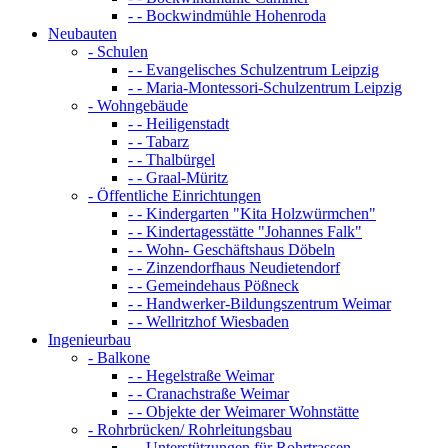
- - Bockwindmühle Hohenroda
Neubauten
- Schulen
- - Evangelisches Schulzentrum Leipzig
- - Maria-Montessori-Schulzentrum Leipzig
- Wohngebäude
- - Heiligenstadt
- - Tabarz
- - Thalbürgel
- - Graal-Müritz
- Öffentliche Einrichtungen
- - Kindergarten "Kita Holzwürmchen"
- - Kindertagesstätte "Johannes Falk"
- - Wohn- Geschäftshaus Döbeln
- - Zinzendorfhaus Neudietendorf
- - Gemeindehaus Pößneck
- - Handwerker-Bildungszentrum Weimar
- - Wellritzhof Wiesbaden
Ingenieurbau
- Balkone
- - Hegelstraße Weimar
- - Cranachstraße Weimar
- - Objekte der Weimarer Wohnstätte
- Rohrbrücken/ Rohrleitungsbau
- - Unterstützungen für Rohrtrassen