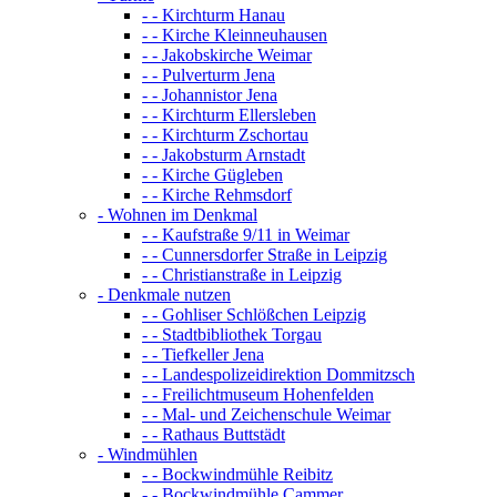
- - Kirchturm Hanau
- - Kirche Kleinneuhausen
- - Jakobskirche Weimar
- - Pulverturm Jena
- - Johannistor Jena
- - Kirchturm Ellersleben
- - Kirchturm Zschortau
- - Jakobsturm Arnstadt
- - Kirche Gügleben
- - Kirche Rehmsdorf
- Wohnen im Denkmal
- - Kaufstraße 9/11 in Weimar
- - Cunnersdorfer Straße in Leipzig
- - Christianstraße in Leipzig
- Denkmale nutzen
- - Gohliser Schlößchen Leipzig
- - Stadtbibliothek Torgau
- - Tiefkeller Jena
- - Landespolizeidirektion Dommitzsch
- - Freilichtmuseum Hohenfelden
- - Mal- und Zeichenschule Weimar
- - Rathaus Buttstädt
- Windmühlen
- - Bockwindmühle Reibitz
- - Bockwindmühle Cammer