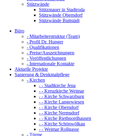
Stützwände
Stützmauer in Stadtroda
Stützwände Oberndorf
Stützwände Buttstädt
Büro
- Mitarbeiterstruktur (Team)
- Profil Dr. Hunger
- Qualifikationen
- Preise/Auszeichnungen
- Veröffentlichungen
- Internationale Kontakte
Aktuelle Projekte
Sanierung & Denkmalpflege
- Kirchen
- - Stadtkirche Jena
- - Kreuzkirche Weimar
- - Kirche Schwarzburg
- - Kirche Langewiesen
- - Kirche Oberndorf
- - Kirche Nermsdorf
- - Kirche Riethnordhausen
- - Kirche Schönwölkau
- - Weimar Rollgasse
- Türme