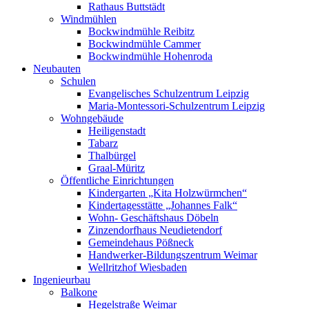
Rathaus Buttstädt
Windmühlen
Bockwindmühle Reibitz
Bockwindmühle Cammer
Bockwindmühle Hohenroda
Neubauten
Schulen
Evangelisches Schulzentrum Leipzig
Maria-Montessori-Schulzentrum Leipzig
Wohngebäude
Heiligenstadt
Tabarz
Thalbürgel
Graal-Müritz
Öffentliche Einrichtungen
Kindergarten „Kita Holzwürmchen“
Kindertagesstätte „Johannes Falk“
Wohn- Geschäftshaus Döbeln
Zinzendorfhaus Neudietendorf
Gemeindehaus Pößneck
Handwerker-Bildungszentrum Weimar
Wellritzhof Wiesbaden
Ingenieurbau
Balkone
Hegelstraße Weimar