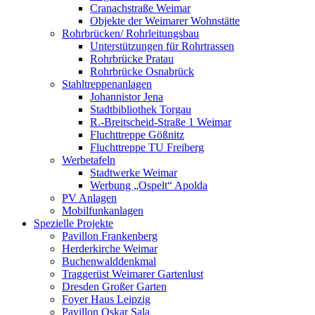
Cranachstraße Weimar
Objekte der Weimarer Wohnstätte
Rohrbrücken/ Rohrleitungsbau
Unterstützungen für Rohrtrassen
Rohrbrücke Pratau
Rohrbrücke Osnabrück
Stahltreppenanlagen
Johannistor Jena
Stadtbibliothek Torgau
R.-Breitscheid-Straße 1 Weimar
Fluchttreppe Gößnitz
Fluchttreppe TU Freiberg
Werbetafeln
Stadtwerke Weimar
Werbung „Ospelt“ Apolda
PV Anlagen
Mobilfunkanlagen
Spezielle Projekte
Pavillon Frankenberg
Herderkirche Weimar
Buchenwalddenkmal
Traggerüst Weimarer Gartenlust
Dresden Großer Garten
Foyer Haus Leipzig
Pavillon Oskar Sala