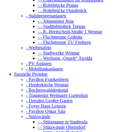
- - Rohrbrücke Pratau
- - Rohrbrücke Osnabrück
- Stahltreppenanlagen
- - Johannistor Jena
- - Stadtbibliothek Torgau
- - R.-Breitscheid-Straße 1 Weimar
- - Fluchttreppe Gößnitz
- - Fluchttreppe TU Freiberg
- Werbetafeln
- - Stadtwerke Weimar
- - Werbung „Ospelt“ Apolda
- PV Anlagen
- Mobilfunkanlagen
Spezielle Projekte
- Pavillon Frankenberg
- Herderkirche Weimar
- Buchenwalddenkmal
- Traggerüst Weimarer Gartenlust
- Dresden Großer Garten
- Foyer Haus Leipzig
- Pavillon Oskar Sala
- Stützwände
- - Stützmauer in Stadtroda
- - Stützwände Oberndorf