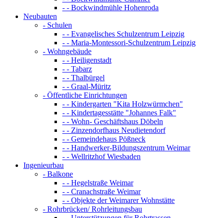
- - Bockwindmühle Hohenroda
Neubauten
- Schulen
- - Evangelisches Schulzentrum Leipzig
- - Maria-Montessori-Schulzentrum Leipzig
- Wohngebäude
- - Heiligenstadt
- - Tabarz
- - Thalbürgel
- - Graal-Müritz
- Öffentliche Einrichtungen
- - Kindergarten "Kita Holzwürmchen"
- - Kindertagesstätte "Johannes Falk"
- - Wohn- Geschäftshaus Döbeln
- - Zinzendorfhaus Neudietendorf
- - Gemeindehaus Pößneck
- - Handwerker-Bildungszentrum Weimar
- - Wellritzhof Wiesbaden
Ingenieurbau
- Balkone
- - Hegelstraße Weimar
- - Cranachstraße Weimar
- - Objekte der Weimarer Wohnstätte
- Rohrbrücken/ Rohrleitungsbau
- - Unterstützungen für Rohrtrassen