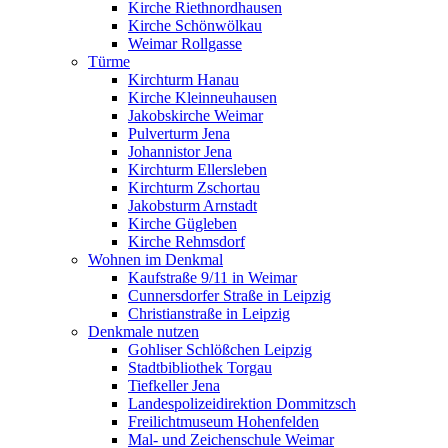
Kirche Riethnordhausen
Kirche Schönwölkau
Weimar Rollgasse
Türme
Kirchturm Hanau
Kirche Kleinneuhausen
Jakobskirche Weimar
Pulverturm Jena
Johannistor Jena
Kirchturm Ellersleben
Kirchturm Zschortau
Jakobsturm Arnstadt
Kirche Gügleben
Kirche Rehmsdorf
Wohnen im Denkmal
Kaufstraße 9/11 in Weimar
Cunnersdorfer Straße in Leipzig
Christianstraße in Leipzig
Denkmale nutzen
Gohliser Schlößchen Leipzig
Stadtbibliothek Torgau
Tiefkeller Jena
Landespolizeidirektion Dommitzsch
Freilichtmuseum Hohenfelden
Mal- und Zeichenschule Weimar