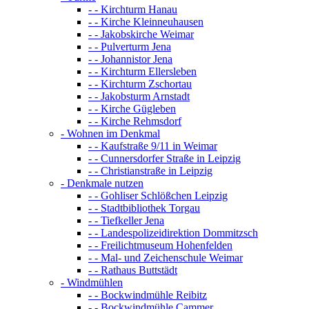
- - Kirchturm Hanau
- - Kirche Kleinneuhausen
- - Jakobskirche Weimar
- - Pulverturm Jena
- - Johannistor Jena
- - Kirchturm Ellersleben
- - Kirchturm Zschortau
- - Jakobsturm Arnstadt
- - Kirche Gügleben
- - Kirche Rehmsdorf
- Wohnen im Denkmal
- - Kaufstraße 9/11 in Weimar
- - Cunnersdorfer Straße in Leipzig
- - Christianstraße in Leipzig
- Denkmale nutzen
- - Gohliser Schlößchen Leipzig
- - Stadtbibliothek Torgau
- - Tiefkeller Jena
- - Landespolizeidirektion Dommitzsch
- - Freilichtmuseum Hohenfelden
- - Mal- und Zeichenschule Weimar
- - Rathaus Buttstädt
- Windmühlen
- - Bockwindmühle Reibitz
- - Bockwindmühle Cammer