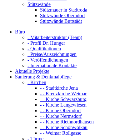
Stützwände
Stützmauer in Stadtroda
Stützwände Oberndorf
Stützwände Buttstädt
Büro
- Mitarbeiterstruktur (Team)
- Profil Dr. Hunger
- Qualifikationen
- Preise/Auszeichnungen
- Veröffentlichungen
- Internationale Kontakte
Aktuelle Projekte
Sanierung & Denkmalpflege
- Kirchen
- - Stadtkirche Jena
- - Kreuzkirche Weimar
- - Kirche Schwarzburg
- - Kirche Langewiesen
- - Kirche Oberndorf
- - Kirche Nermsdorf
- - Kirche Riethnordhausen
- - Kirche Schönwölkau
- - Weimar Rollgasse
- Türme