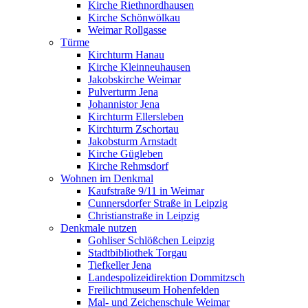
Kirche Riethnordhausen
Kirche Schönwölkau
Weimar Rollgasse
Türme
Kirchturm Hanau
Kirche Kleinneuhausen
Jakobskirche Weimar
Pulverturm Jena
Johannistor Jena
Kirchturm Ellersleben
Kirchturm Zschortau
Jakobsturm Arnstadt
Kirche Gügleben
Kirche Rehmsdorf
Wohnen im Denkmal
Kaufstraße 9/11 in Weimar
Cunnersdorfer Straße in Leipzig
Christianstraße in Leipzig
Denkmale nutzen
Gohliser Schlößchen Leipzig
Stadtbibliothek Torgau
Tiefkeller Jena
Landespolizeidirektion Dommitzsch
Freilichtmuseum Hohenfelden
Mal- und Zeichenschule Weimar