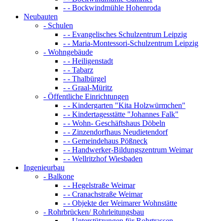
- - Bockwindmühle Hohenroda
Neubauten
- Schulen
- - Evangelisches Schulzentrum Leipzig
- - Maria-Montessori-Schulzentrum Leipzig
- Wohngebäude
- - Heiligenstadt
- - Tabarz
- - Thalbürgel
- - Graal-Müritz
- Öffentliche Einrichtungen
- - Kindergarten "Kita Holzwürmchen"
- - Kindertagesstätte "Johannes Falk"
- - Wohn- Geschäftshaus Döbeln
- - Zinzendorfhaus Neudietendorf
- - Gemeindehaus Pößneck
- - Handwerker-Bildungszentrum Weimar
- - Wellritzhof Wiesbaden
Ingenieurbau
- Balkone
- - Hegelstraße Weimar
- - Cranachstraße Weimar
- - Objekte der Weimarer Wohnstätte
- Rohrbrücken/ Rohrleitungsbau
- - Unterstützungen für Rohrtrassen