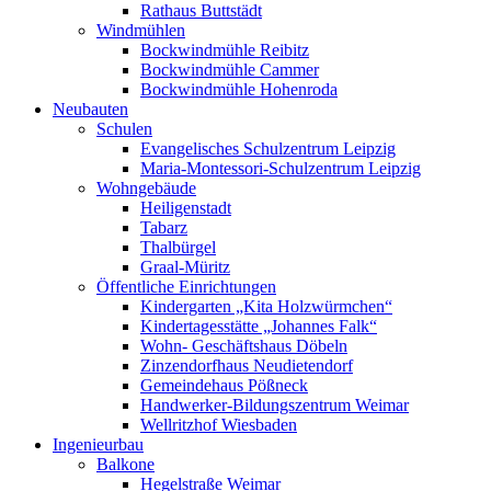
Rathaus Buttstädt
Windmühlen
Bockwindmühle Reibitz
Bockwindmühle Cammer
Bockwindmühle Hohenroda
Neubauten
Schulen
Evangelisches Schulzentrum Leipzig
Maria-Montessori-Schulzentrum Leipzig
Wohngebäude
Heiligenstadt
Tabarz
Thalbürgel
Graal-Müritz
Öffentliche Einrichtungen
Kindergarten „Kita Holzwürmchen“
Kindertagesstätte „Johannes Falk“
Wohn- Geschäftshaus Döbeln
Zinzendorfhaus Neudietendorf
Gemeindehaus Pößneck
Handwerker-Bildungszentrum Weimar
Wellritzhof Wiesbaden
Ingenieurbau
Balkone
Hegelstraße Weimar