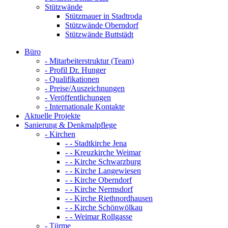
Stützwände
Stützmauer in Stadtroda
Stützwände Oberndorf
Stützwände Buttstädt
Büro
- Mitarbeiterstruktur (Team)
- Profil Dr. Hunger
- Qualifikationen
- Preise/Auszeichnungen
- Veröffentlichungen
- Internationale Kontakte
Aktuelle Projekte
Sanierung & Denkmalpflege
- Kirchen
- - Stadtkirche Jena
- - Kreuzkirche Weimar
- - Kirche Schwarzburg
- - Kirche Langewiesen
- - Kirche Oberndorf
- - Kirche Nermsdorf
- - Kirche Riethnordhausen
- - Kirche Schönwölkau
- - Weimar Rollgasse
- Türme