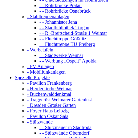
- - Rohrbrücke Pratau
- - Rohrbrücke Osnabrück
- Stahltreppenanlagen
- - Johannistor Jena
- - Stadtbibliothek Torgau
- - R.-Breitscheid-Straße 1 Weimar
- - Fluchttreppe Gößnitz
- - Fluchttreppe TU Freiberg
- Werbetafeln
- - Stadtwerke Weimar
- - Werbung „Ospelt“ Apolda
- PV Anlagen
- Mobilfunkanlagen
Spezielle Projekte
- Pavillon Frankenberg
- Herderkirche Weimar
- Buchenwalddenkmal
- Traggerüst Weimarer Gartenlust
- Dresden Großer Garten
- Foyer Haus Leipzig
- Pavillon Oskar Sala
- Stützwände
- - Stützmauer in Stadtroda
- - Stützwände Oberndorf