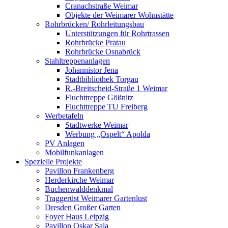
Cranachstraße Weimar
Objekte der Weimarer Wohnstätte
Rohrbrücken/ Rohrleitungsbau
Unterstützungen für Rohrtrassen
Rohrbrücke Pratau
Rohrbrücke Osnabrück
Stahltreppenanlagen
Johannistor Jena
Stadtbibliothek Torgau
R.-Breitscheid-Straße 1 Weimar
Fluchttreppe Gößnitz
Fluchttreppe TU Freiberg
Werbetafeln
Stadtwerke Weimar
Werbung „Ospelt“ Apolda
PV Anlagen
Mobilfunkanlagen
Spezielle Projekte
Pavillon Frankenberg
Herderkirche Weimar
Buchenwalddenkmal
Traggerüst Weimarer Gartenlust
Dresden Großer Garten
Foyer Haus Leipzig
Pavillon Oskar Sala