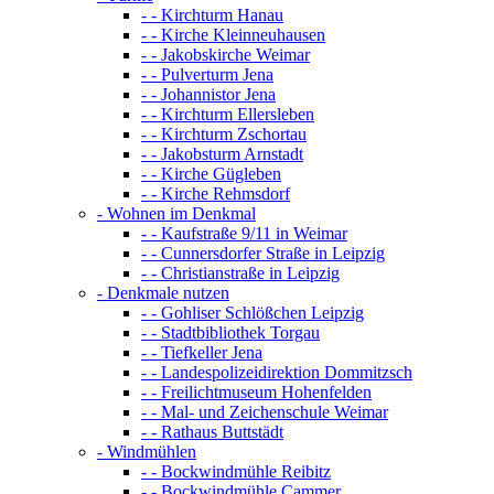
- - Kirchturm Hanau
- - Kirche Kleinneuhausen
- - Jakobskirche Weimar
- - Pulverturm Jena
- - Johannistor Jena
- - Kirchturm Ellersleben
- - Kirchturm Zschortau
- - Jakobsturm Arnstadt
- - Kirche Gügleben
- - Kirche Rehmsdorf
- Wohnen im Denkmal
- - Kaufstraße 9/11 in Weimar
- - Cunnersdorfer Straße in Leipzig
- - Christianstraße in Leipzig
- Denkmale nutzen
- - Gohliser Schlößchen Leipzig
- - Stadtbibliothek Torgau
- - Tiefkeller Jena
- - Landespolizeidirektion Dommitzsch
- - Freilichtmuseum Hohenfelden
- - Mal- und Zeichenschule Weimar
- - Rathaus Buttstädt
- Windmühlen
- - Bockwindmühle Reibitz
- - Bockwindmühle Cammer