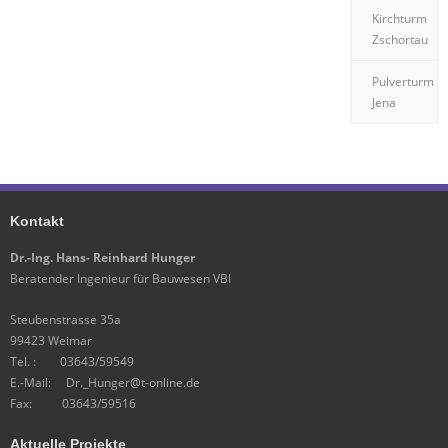
Kirchturm
Zschortau
Pulverturm
Jena
Kontakt
Dr.-Ing. Hans- Reinhard Hunger
Beratender Ingenieur für Bauwesen VBI
Steubenstrasse 35a
99423 Weimar
Tel. : 03643/59549
E.-Mail: Dr._Hunger@t-online.de
Fax: 03643/59516
Aktuelle Projekte