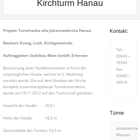
Kirchturm Hanau
Projekt: Turmhaube alte Johanneskirche Hanau
Kontakt:
Bauherr: Evang.-Luth. Kirchgemeinde
Tel.:
Auftraggeber: Stahlbau Main GmbH, Erlensee
03643 –
59549
Berechnung einer Stahlkonstruktion in Form der
Fax:
ursprünglichen Haube, welche im 2. Weltkrieg
03643 –
zerstört wurde. Die auf dem Vorplatz der Kirche
59516
komplett zusammengebaute Turmkonstruktion,
wurde am 16.11.2012 auf den Turmschaft gehoben.
Gewicht der Haube: 20,0 t
Türme
Höhe der Haube: 18,5 m
Jakobskirche
Gesamthöhe des Turmes: 53,5 m
Weimar