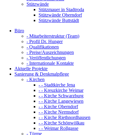
Stützwände
Stützmauer in Stadtroda
Stützwände Oberndorf
Stützwände Buttstädt
Büro
- Mitarbeiterstruktur (Team)
- Profil Dr. Hunger
- Qualifikationen
- Preise/Auszeichnungen
- Veröffentlichungen
- Internationale Kontakte
Aktuelle Projekte
Sanierung & Denkmalpflege
- Kirchen
- - Stadtkirche Jena
- - Kreuzkirche Weimar
- - Kirche Schwarzburg
- - Kirche Langewiesen
- - Kirche Oberndorf
- - Kirche Nermsdorf
- - Kirche Riethnordhausen
- - Kirche Schönwölkau
- - Weimar Rollgasse
- Türme