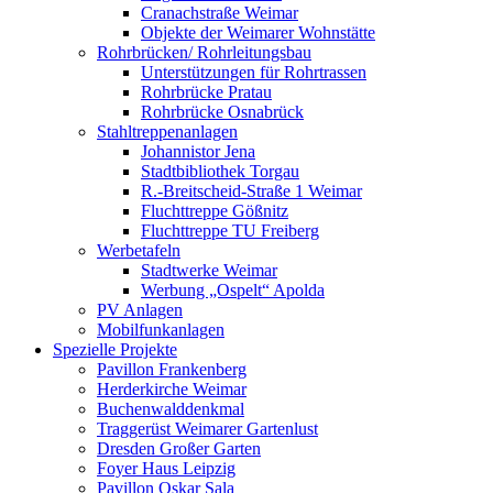
Cranachstraße Weimar
Objekte der Weimarer Wohnstätte
Rohrbrücken/ Rohrleitungsbau
Unterstützungen für Rohrtrassen
Rohrbrücke Pratau
Rohrbrücke Osnabrück
Stahltreppenanlagen
Johannistor Jena
Stadtbibliothek Torgau
R.-Breitscheid-Straße 1 Weimar
Fluchttreppe Gößnitz
Fluchttreppe TU Freiberg
Werbetafeln
Stadtwerke Weimar
Werbung „Ospelt“ Apolda
PV Anlagen
Mobilfunkanlagen
Spezielle Projekte
Pavillon Frankenberg
Herderkirche Weimar
Buchenwalddenkmal
Traggerüst Weimarer Gartenlust
Dresden Großer Garten
Foyer Haus Leipzig
Pavillon Oskar Sala