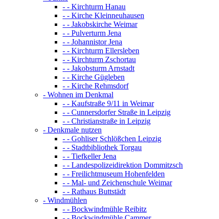
- - Kirchturm Hanau
- - Kirche Kleinneuhausen
- - Jakobskirche Weimar
- - Pulverturm Jena
- - Johannistor Jena
- - Kirchturm Ellersleben
- - Kirchturm Zschortau
- - Jakobsturm Arnstadt
- - Kirche Gügleben
- - Kirche Rehmsdorf
- Wohnen im Denkmal
- - Kaufstraße 9/11 in Weimar
- - Cunnersdorfer Straße in Leipzig
- - Christianstraße in Leipzig
- Denkmale nutzen
- - Gohliser Schlößchen Leipzig
- - Stadtbibliothek Torgau
- - Tiefkeller Jena
- - Landespolizeidirektion Dommitzsch
- - Freilichtmuseum Hohenfelden
- - Mal- und Zeichenschule Weimar
- - Rathaus Buttstädt
- Windmühlen
- - Bockwindmühle Reibitz
- - Bockwindmühle Cammer