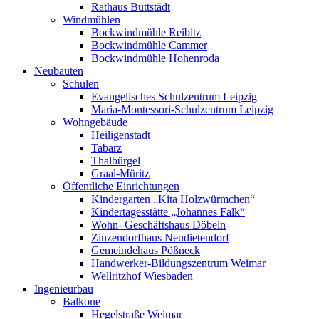
Rathaus Buttstädt
Windmühlen
Bockwindmühle Reibitz
Bockwindmühle Cammer
Bockwindmühle Hohenroda
Neubauten
Schulen
Evangelisches Schulzentrum Leipzig
Maria-Montessori-Schulzentrum Leipzig
Wohngebäude
Heiligenstadt
Tabarz
Thalbürgel
Graal-Müritz
Öffentliche Einrichtungen
Kindergarten „Kita Holzwürmchen“
Kindertagesstätte „Johannes Falk“
Wohn- Geschäftshaus Döbeln
Zinzendorfhaus Neudietendorf
Gemeindehaus Pößneck
Handwerker-Bildungszentrum Weimar
Wellritzhof Wiesbaden
Ingenieurbau
Balkone
Hegelstraße Weimar