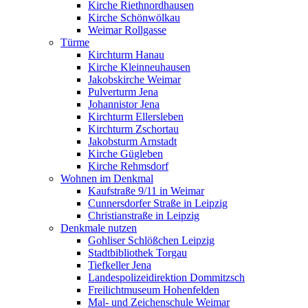
Kirche Riethnordhausen
Kirche Schönwölkau
Weimar Rollgasse
Türme
Kirchturm Hanau
Kirche Kleinneuhausen
Jakobskirche Weimar
Pulverturm Jena
Johannistor Jena
Kirchturm Ellersleben
Kirchturm Zschortau
Jakobsturm Arnstadt
Kirche Gügleben
Kirche Rehmsdorf
Wohnen im Denkmal
Kaufstraße 9/11 in Weimar
Cunnersdorfer Straße in Leipzig
Christianstraße in Leipzig
Denkmale nutzen
Gohliser Schlößchen Leipzig
Stadtbibliothek Torgau
Tiefkeller Jena
Landespolizeidirektion Dommitzsch
Freilichtmuseum Hohenfelden
Mal- und Zeichenschule Weimar