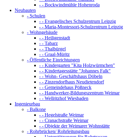
- - Bockwindmühle Hohenroda
Neubauten
- Schulen
- - Evangelisches Schulzentrum Leipzig
- - Maria-Montessori-Schulzentrum Leipzig
- Wohngebäude
- - Heiligenstadt
- - Tabarz
- - Thalbürgel
- - Graal-Müritz
- Öffentliche Einrichtungen
- - Kindergarten "Kita Holzwürmchen"
- - Kindertagesstätte "Johannes Falk"
- - Wohn- Geschäftshaus Döbeln
- - Zinzendorfhaus Neudietendorf
- - Gemeindehaus Pößneck
- - Handwerker-Bildungszentrum Weimar
- - Wellritzhof Wiesbaden
Ingenieurbau
- Balkone
- - Hegelstraße Weimar
- - Cranachstraße Weimar
- - Objekte der Weimarer Wohnstätte
- Rohrbrücken/ Rohrleitungsbau
- - Unterstützungen für Rohrtrassen