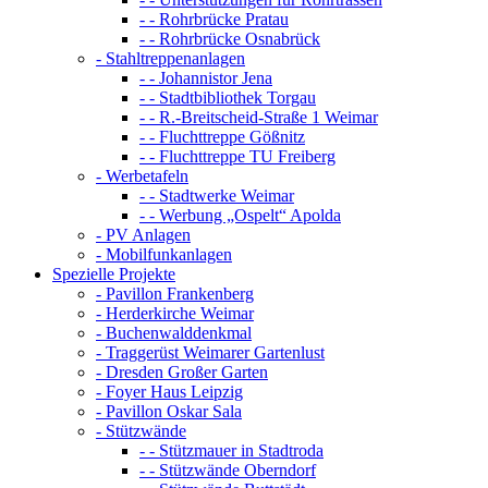
- - Rohrbrücke Pratau
- - Rohrbrücke Osnabrück
- Stahltreppenanlagen
- - Johannistor Jena
- - Stadtbibliothek Torgau
- - R.-Breitscheid-Straße 1 Weimar
- - Fluchttreppe Gößnitz
- - Fluchttreppe TU Freiberg
- Werbetafeln
- - Stadtwerke Weimar
- - Werbung „Ospelt“ Apolda
- PV Anlagen
- Mobilfunkanlagen
Spezielle Projekte
- Pavillon Frankenberg
- Herderkirche Weimar
- Buchenwalddenkmal
- Traggerüst Weimarer Gartenlust
- Dresden Großer Garten
- Foyer Haus Leipzig
- Pavillon Oskar Sala
- Stützwände
- - Stützmauer in Stadtroda
- - Stützwände Oberndorf