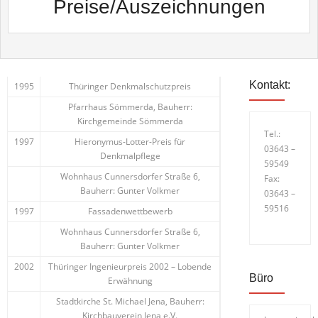
Preise/Auszeichnungen
Kontakt:
1995
Thüringer Denkmalschutzpreis
Pfarrhaus Sömmerda, Bauherr:
Kirchgemeinde Sömmerda
Tel.:
1997
Hieronymus-Lotter-Preis für
03643 –
Denkmalpflege
59549
Wohnhaus Cunnersdorfer Straße 6,
Fax:
Bauherr: Gunter Volkmer
03643 –
59516
1997
Fassadenwettbewerb
Wohnhaus Cunnersdorfer Straße 6,
Bauherr: Gunter Volkmer
2002
Thüringer Ingenieurpreis 2002 – Lobende
Büro
Erwähnung
Stadtkirche St. Michael Jena, Bauherr:
Kirchbauverein Jena e.V.