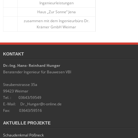
Ingenieurleistungen
Haus „Zur Sonne“ Jena
zusammen mit dem Ingenieurbüro Dr.
Krämer GmbH Weimar
KONTAKT
Dr.-Ing. Hans- Reinhard Hunger
Beratender Ingenieur für Bauwesen VBI
Steubenstrasse 35a
99423 Weimar
Tel. : 03643/59549
E.-Mail: Dr._Hunger@t-online.de
Fax: 03643/59516
AKTUELLE PROJEKTE
Schaudenkmal Pößneck