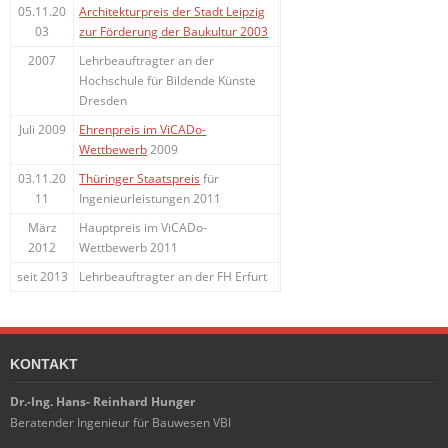
05.11.20
Architekturpreis der Stadt Leipzig
03
zur Förderung der Baukultur 2003
2007
Lehrbeauftragter an der
Hochschule für Bildende Künste
Dresden
Juli 2009
Ehrenpreis im ViCADo-
Wettbewerb
2009
03.11.20
Thüringer Staatspreis
für
11
Ingenieurleistungen 2011
März
Hauptpreis im ViCADo-
2012
Wettbewerb 2011
seit 2013
Lehrbeauftragter an der FH Erfurt
KONTAKT
Dr.-Ing. Hans- Reinhard Hunger
Beratender Ingenieur für Bauwesen VBI