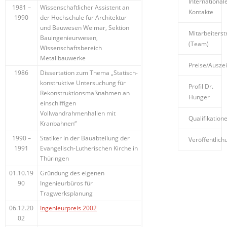
International
1981 –
Wissenschaftlicher Assistent an
Kontakte
1990
der Hochschule für Architektur
und Bauwesen Weimar, Sektion
Mitarbeiterst
Bauingenieurwesen,
(Team)
Wissenschaftsbereich
Metallbauwerke
Preise/Ausze
1986
Dissertation zum Thema „Statisch-
konstruktive Untersuchung für
Profil Dr.
Rekonstruktionsmaßnahmen an
Hunger
einschiffigen
Vollwandrahmenhallen mit
Qualifikation
Kranbahnen“
1990 –
Statiker in der Bauabteilung der
Veröffentlic
1991
Evangelisch-Lutherischen Kirche in
Thüringen
01.10.19
Gründung des eigenen
90
Ingenieurbüros für
Tragwerksplanung
06.12.20
Ingenieurpreis 2002
02