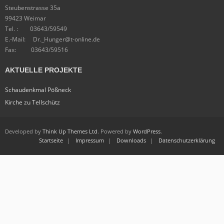
Steubenstrasse 35a
99423 Weimar
Tel. : 03643/59549
E.-Mail: Dr._Hunger@t-online.de
Fax: 03643/59516
AKTUELLE PROJEKTE
Schaudenkmal Pößneck
Kirche zu Tellschütz
Developed by
Think Up Themes Ltd
. Powered by
WordPress
.
Startseite
Impressum
Downloads
Datenschutzerklärung