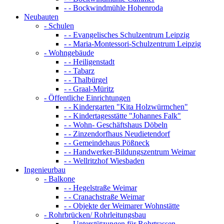
- - Bockwindmühle Hohenroda
Neubauten
- Schulen
- - Evangelisches Schulzentrum Leipzig
- - Maria-Montessori-Schulzentrum Leipzig
- Wohngebäude
- - Heiligenstadt
- - Tabarz
- - Thalbürgel
- - Graal-Müritz
- Öffentliche Einrichtungen
- - Kindergarten "Kita Holzwürmchen"
- - Kindertagesstätte "Johannes Falk"
- - Wohn- Geschäftshaus Döbeln
- - Zinzendorfhaus Neudietendorf
- - Gemeindehaus Pößneck
- - Handwerker-Bildungszentrum Weimar
- - Wellritzhof Wiesbaden
Ingenieurbau
- Balkone
- - Hegelstraße Weimar
- - Cranachstraße Weimar
- - Objekte der Weimarer Wohnstätte
- Rohrbrücken/ Rohrleitungsbau
- - Unterstützungen für Rohrtrassen