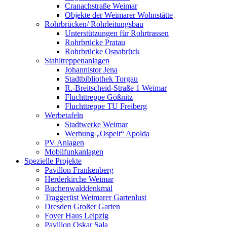
Cranachstraße Weimar
Objekte der Weimarer Wohnstätte
Rohrbrücken/ Rohrleitungsbau
Unterstützungen für Rohrtrassen
Rohrbrücke Pratau
Rohrbrücke Osnabrück
Stahltreppenanlagen
Johannistor Jena
Stadtbibliothek Torgau
R.-Breitscheid-Straße 1 Weimar
Fluchttreppe Gößnitz
Fluchttreppe TU Freiberg
Werbetafeln
Stadtwerke Weimar
Werbung „Ospelt“ Apolda
PV Anlagen
Mobilfunkanlagen
Spezielle Projekte
Pavillon Frankenberg
Herderkirche Weimar
Buchenwalddenkmal
Traggerüst Weimarer Gartenlust
Dresden Großer Garten
Foyer Haus Leipzig
Pavillon Oskar Sala