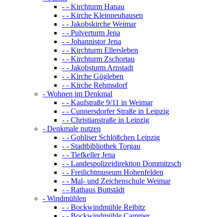
- - Kirchturm Hanau
- - Kirche Kleinneuhausen
- - Jakobskirche Weimar
- - Pulverturm Jena
- - Johannistor Jena
- - Kirchturm Ellersleben
- - Kirchturm Zschortau
- - Jakobsturm Arnstadt
- - Kirche Gügleben
- - Kirche Rehmsdorf
- Wohnen im Denkmal
- - Kaufstraße 9/11 in Weimar
- - Cunnersdorfer Straße in Leipzig
- - Christianstraße in Leipzig
- Denkmale nutzen
- - Gohliser Schlößchen Leipzig
- - Stadtbibliothek Torgau
- - Tiefkeller Jena
- - Landespolizeidirektion Dommitzsch
- - Freilichtmuseum Hohenfelden
- - Mal- und Zeichenschule Weimar
- - Rathaus Buttstädt
- Windmühlen
- - Bockwindmühle Reibitz
- - Bockwindmühle Cammer