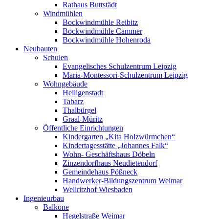
Rathaus Buttstädt
Windmühlen
Bockwindmühle Reibitz
Bockwindmühle Cammer
Bockwindmühle Hohenroda
Neubauten
Schulen
Evangelisches Schulzentrum Leipzig
Maria-Montessori-Schulzentrum Leipzig
Wohngebäude
Heiligenstadt
Tabarz
Thalbürgel
Graal-Müritz
Öffentliche Einrichtungen
Kindergarten „Kita Holzwürmchen“
Kindertagesstätte „Johannes Falk“
Wohn- Geschäftshaus Döbeln
Zinzendorfhaus Neudietendorf
Gemeindehaus Pößneck
Handwerker-Bildungszentrum Weimar
Wellritzhof Wiesbaden
Ingenieurbau
Balkone
Hegelstraße Weimar