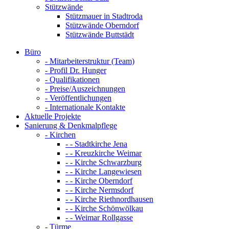
Stützwände
Stützmauer in Stadtroda
Stützwände Oberndorf
Stützwände Buttstädt
Büro
- Mitarbeiterstruktur (Team)
- Profil Dr. Hunger
- Qualifikationen
- Preise/Auszeichnungen
- Veröffentlichungen
- Internationale Kontakte
Aktuelle Projekte
Sanierung & Denkmalpflege
- Kirchen
- - Stadtkirche Jena
- - Kreuzkirche Weimar
- - Kirche Schwarzburg
- - Kirche Langewiesen
- - Kirche Oberndorf
- - Kirche Nermsdorf
- - Kirche Riethnordhausen
- - Kirche Schönwölkau
- - Weimar Rollgasse
- Türme