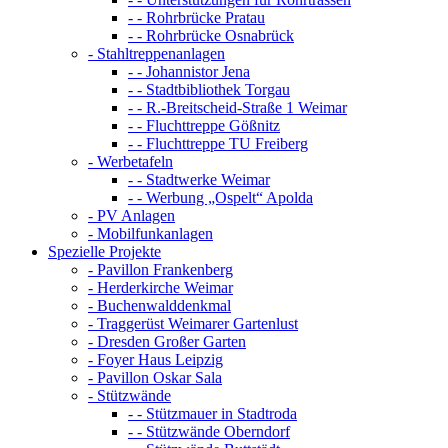
- - Rohrbrücke Pratau
- - Rohrbrücke Osnabrück
- Stahltreppenanlagen
- - Johannistor Jena
- - Stadtbibliothek Torgau
- - R.-Breitscheid-Straße 1 Weimar
- - Fluchttreppe Gößnitz
- - Fluchttreppe TU Freiberg
- Werbetafeln
- - Stadtwerke Weimar
- - Werbung „Ospelt“ Apolda
- PV Anlagen
- Mobilfunkanlagen
Spezielle Projekte
- Pavillon Frankenberg
- Herderkirche Weimar
- Buchenwalddenkmal
- Traggerüst Weimarer Gartenlust
- Dresden Großer Garten
- Foyer Haus Leipzig
- Pavillon Oskar Sala
- Stützwände
- - Stützmauer in Stadtroda
- - Stützwände Oberndorf