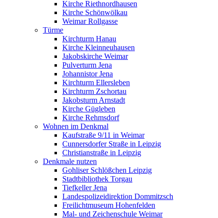
Kirche Riethnordhausen
Kirche Schönwölkau
Weimar Rollgasse
Türme
Kirchturm Hanau
Kirche Kleinneuhausen
Jakobskirche Weimar
Pulverturm Jena
Johannistor Jena
Kirchturm Ellersleben
Kirchturm Zschortau
Jakobsturm Arnstadt
Kirche Gügleben
Kirche Rehmsdorf
Wohnen im Denkmal
Kaufstraße 9/11 in Weimar
Cunnersdorfer Straße in Leipzig
Christianstraße in Leipzig
Denkmale nutzen
Gohliser Schlößchen Leipzig
Stadtbibliothek Torgau
Tiefkeller Jena
Landespolizeidirektion Dommitzsch
Freilichtmuseum Hohenfelden
Mal- und Zeichenschule Weimar