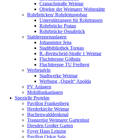
Cranachstraße Weimar
Objekte der Weimarer Wohnstätte
Rohrbrücken/ Rohrleitungsbau
Unterstützungen für Rohrtrassen
Rohrbrücke Pratau
Rohrbrücke Osnabrück
Stahltreppenanlagen
Johannistor Jena
Stadtbibliothek Torgau
R.-Breitscheid-Straße 1 Weimar
Fluchttreppe Gößnitz
Fluchttreppe TU Freiberg
Werbetafeln
Stadtwerke Weimar
Werbung „Ospelt“ Apolda
PV Anlagen
Mobilfunkanlagen
Spezielle Projekte
Pavillon Frankenberg
Herderkirche Weimar
Buchenwalddenkmal
Traggerüst Weimarer Gartenlust
Dresden Großer Garten
Foyer Haus Leipzig
Pavillon Oskar Sala