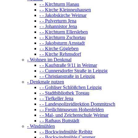
- - Kirchturm Hanau
- - Kirche Kleinneuhausen
- - Jakobskirche Weimar
- - Pulverturm Jena
- - Johannistor Jena
- - Kirchturm Ellersleben
- - Kirchturm Zschortau
- - Jakobsturm Arnstadt
- - Kirche Gügleben
- - Kirche Rehmsdorf
- Wohnen im Denkmal
- - Kaufstraße 9/11 in Weimar
- - Cunnersdorfer Straße in Leipzig
- - Christianstraße in Leipzig
- Denkmale nutzen
- - Gohliser Schlößchen Leipzig
- - Stadtbibliothek Torgau
- - Tiefkeller Jena
- - Landespolizeidirektion Dommitzsch
- - Freilichtmuseum Hohenfelden
- - Mal- und Zeichenschule Weimar
- - Rathaus Buttstädt
- Windmühlen
- - Bockwindmühle Reibitz
- - Bockwindmühle Cammer