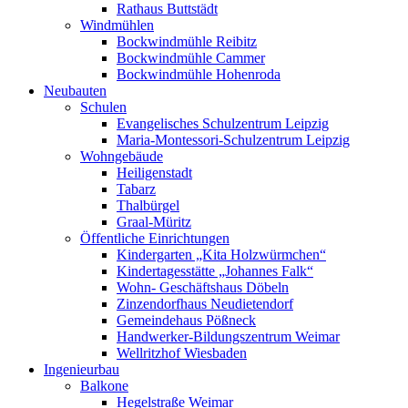
Rathaus Buttstädt
Windmühlen
Bockwindmühle Reibitz
Bockwindmühle Cammer
Bockwindmühle Hohenroda
Neubauten
Schulen
Evangelisches Schulzentrum Leipzig
Maria-Montessori-Schulzentrum Leipzig
Wohngebäude
Heiligenstadt
Tabarz
Thalbürgel
Graal-Müritz
Öffentliche Einrichtungen
Kindergarten „Kita Holzwürmchen“
Kindertagesstätte „Johannes Falk“
Wohn- Geschäftshaus Döbeln
Zinzendorfhaus Neudietendorf
Gemeindehaus Pößneck
Handwerker-Bildungszentrum Weimar
Wellritzhof Wiesbaden
Ingenieurbau
Balkone
Hegelstraße Weimar