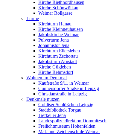
Kirche Riethnordhausen
Kirche Schönwölkau
Weimar Rollgasse
Türme
Kirchturm Hanau
Kirche Kleinneuhausen
Jakobskirche Weimar
Pulverturm Jena
Johannistor Jena
Kirchturm Ellersleben
Kirchturm Zschortau
Jakobsturm Arnstadt
Kirche Gügleben
Kirche Rehmsdorf
Wohnen im Denkmal
Kaufstraße 9/11 in Weimar
Cunnersdorfer Straße in Leipzig
Christianstraße in Leipzig
Denkmale nutzen
Gohliser Schlößchen Leipzig
Stadtbibliothek Torgau
Tiefkeller Jena
Landespolizeidirektion Dommitzsch
Freilichtmuseum Hohenfelden
Mal- und Zeichenschule Weimar