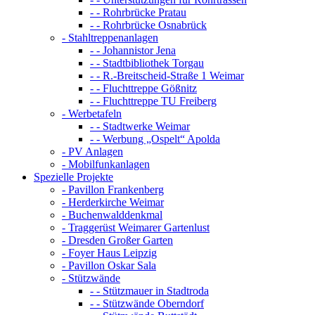
- - Rohrbrücke Pratau
- - Rohrbrücke Osnabrück
- Stahltreppenanlagen
- - Johannistor Jena
- - Stadtbibliothek Torgau
- - R.-Breitscheid-Straße 1 Weimar
- - Fluchttreppe Gößnitz
- - Fluchttreppe TU Freiberg
- Werbetafeln
- - Stadtwerke Weimar
- - Werbung „Ospelt“ Apolda
- PV Anlagen
- Mobilfunkanlagen
Spezielle Projekte
- Pavillon Frankenberg
- Herderkirche Weimar
- Buchenwalddenkmal
- Traggerüst Weimarer Gartenlust
- Dresden Großer Garten
- Foyer Haus Leipzig
- Pavillon Oskar Sala
- Stützwände
- - Stützmauer in Stadtroda
- - Stützwände Oberndorf