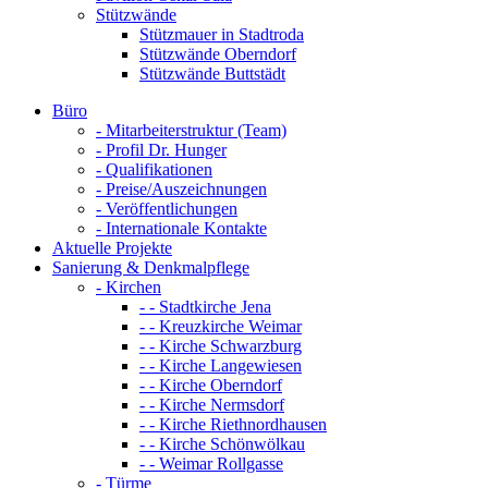
Stützwände
Stützmauer in Stadtroda
Stützwände Oberndorf
Stützwände Buttstädt
Büro
- Mitarbeiterstruktur (Team)
- Profil Dr. Hunger
- Qualifikationen
- Preise/Auszeichnungen
- Veröffentlichungen
- Internationale Kontakte
Aktuelle Projekte
Sanierung & Denkmalpflege
- Kirchen
- - Stadtkirche Jena
- - Kreuzkirche Weimar
- - Kirche Schwarzburg
- - Kirche Langewiesen
- - Kirche Oberndorf
- - Kirche Nermsdorf
- - Kirche Riethnordhausen
- - Kirche Schönwölkau
- - Weimar Rollgasse
- Türme