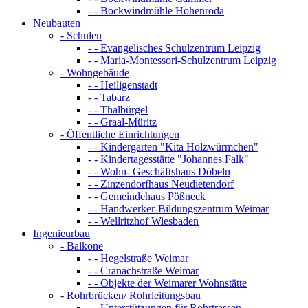
- - Bockwindmühle Hohenroda
Neubauten
- Schulen
- - Evangelisches Schulzentrum Leipzig
- - Maria-Montessori-Schulzentrum Leipzig
- Wohngebäude
- - Heiligenstadt
- - Tabarz
- - Thalbürgel
- - Graal-Müritz
- Öffentliche Einrichtungen
- - Kindergarten "Kita Holzwürmchen"
- - Kindertagesstätte "Johannes Falk"
- - Wohn- Geschäftshaus Döbeln
- - Zinzendorfhaus Neudietendorf
- - Gemeindehaus Pößneck
- - Handwerker-Bildungszentrum Weimar
- - Wellritzhof Wiesbaden
Ingenieurbau
- Balkone
- - Hegelstraße Weimar
- - Cranachstraße Weimar
- - Objekte der Weimarer Wohnstätte
- Rohrbrücken/ Rohrleitungsbau
- - Unterstützungen für Rohrtrassen