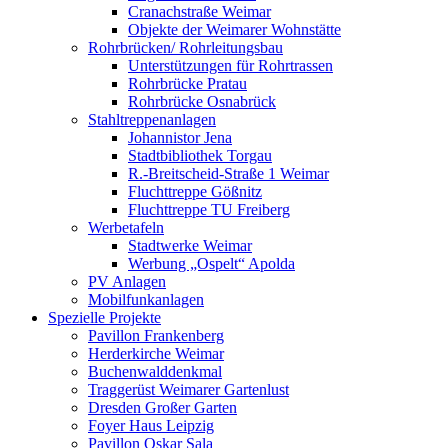
Cranachstraße Weimar
Objekte der Weimarer Wohnstätte
Rohrbrücken/ Rohrleitungsbau
Unterstützungen für Rohrtrassen
Rohrbrücke Pratau
Rohrbrücke Osnabrück
Stahltreppenanlagen
Johannistor Jena
Stadtbibliothek Torgau
R.-Breitscheid-Straße 1 Weimar
Fluchttreppe Gößnitz
Fluchttreppe TU Freiberg
Werbetafeln
Stadtwerke Weimar
Werbung „Ospelt“ Apolda
PV Anlagen
Mobilfunkanlagen
Spezielle Projekte
Pavillon Frankenberg
Herderkirche Weimar
Buchenwalddenkmal
Traggerüst Weimarer Gartenlust
Dresden Großer Garten
Foyer Haus Leipzig
Pavillon Oskar Sala