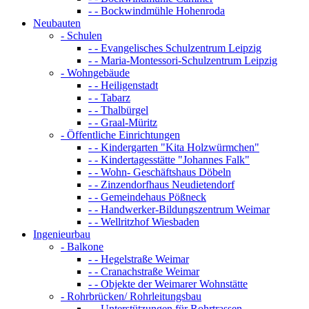
- - Bockwindmühle Hohenroda
Neubauten
- Schulen
- - Evangelisches Schulzentrum Leipzig
- - Maria-Montessori-Schulzentrum Leipzig
- Wohngebäude
- - Heiligenstadt
- - Tabarz
- - Thalbürgel
- - Graal-Müritz
- Öffentliche Einrichtungen
- - Kindergarten "Kita Holzwürmchen"
- - Kindertagesstätte "Johannes Falk"
- - Wohn- Geschäftshaus Döbeln
- - Zinzendorfhaus Neudietendorf
- - Gemeindehaus Pößneck
- - Handwerker-Bildungszentrum Weimar
- - Wellritzhof Wiesbaden
Ingenieurbau
- Balkone
- - Hegelstraße Weimar
- - Cranachstraße Weimar
- - Objekte der Weimarer Wohnstätte
- Rohrbrücken/ Rohrleitungsbau
- - Unterstützungen für Rohrtrassen