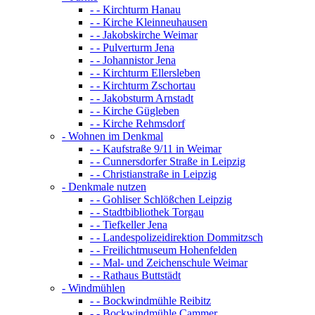
- - Kirchturm Hanau
- - Kirche Kleinneuhausen
- - Jakobskirche Weimar
- - Pulverturm Jena
- - Johannistor Jena
- - Kirchturm Ellersleben
- - Kirchturm Zschortau
- - Jakobsturm Arnstadt
- - Kirche Gügleben
- - Kirche Rehmsdorf
- Wohnen im Denkmal
- - Kaufstraße 9/11 in Weimar
- - Cunnersdorfer Straße in Leipzig
- - Christianstraße in Leipzig
- Denkmale nutzen
- - Gohliser Schlößchen Leipzig
- - Stadtbibliothek Torgau
- - Tiefkeller Jena
- - Landespolizeidirektion Dommitzsch
- - Freilichtmuseum Hohenfelden
- - Mal- und Zeichenschule Weimar
- - Rathaus Buttstädt
- Windmühlen
- - Bockwindmühle Reibitz
- - Bockwindmühle Cammer