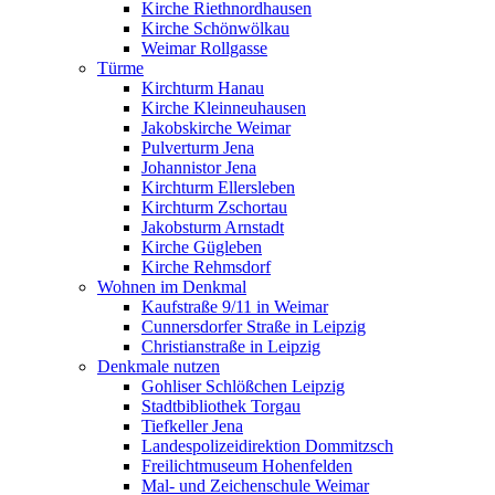
Kirche Riethnordhausen
Kirche Schönwölkau
Weimar Rollgasse
Türme
Kirchturm Hanau
Kirche Kleinneuhausen
Jakobskirche Weimar
Pulverturm Jena
Johannistor Jena
Kirchturm Ellersleben
Kirchturm Zschortau
Jakobsturm Arnstadt
Kirche Gügleben
Kirche Rehmsdorf
Wohnen im Denkmal
Kaufstraße 9/11 in Weimar
Cunnersdorfer Straße in Leipzig
Christianstraße in Leipzig
Denkmale nutzen
Gohliser Schlößchen Leipzig
Stadtbibliothek Torgau
Tiefkeller Jena
Landespolizeidirektion Dommitzsch
Freilichtmuseum Hohenfelden
Mal- und Zeichenschule Weimar