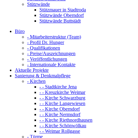
Stützwände
Stützmauer in Stadtroda
Stützwände Oberndorf
Stützwände Buttstädt
Büro
- Mitarbeiterstruktur (Team)
- Profil Dr. Hunger
- Qualifikationen
- Preise/Auszeichnungen
- Veröffentlichungen
- Internationale Kontakte
Aktuelle Projekte
Sanierung & Denkmalpflege
- Kirchen
- - Stadtkirche Jena
- - Kreuzkirche Weimar
- - Kirche Schwarzburg
- - Kirche Langewiesen
- - Kirche Oberndorf
- - Kirche Nermsdorf
- - Kirche Riethnordhausen
- - Kirche Schönwölkau
- - Weimar Rollgasse
- Türme