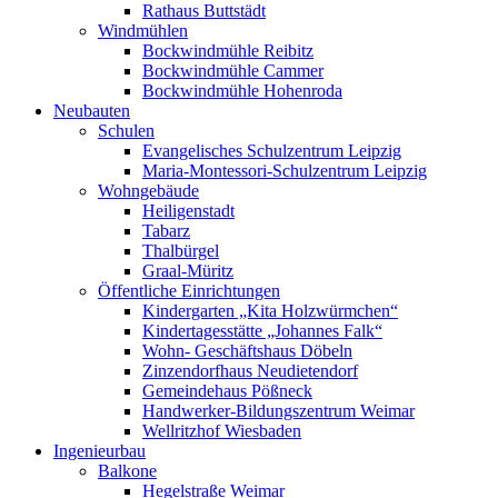
Rathaus Buttstädt
Windmühlen
Bockwindmühle Reibitz
Bockwindmühle Cammer
Bockwindmühle Hohenroda
Neubauten
Schulen
Evangelisches Schulzentrum Leipzig
Maria-Montessori-Schulzentrum Leipzig
Wohngebäude
Heiligenstadt
Tabarz
Thalbürgel
Graal-Müritz
Öffentliche Einrichtungen
Kindergarten „Kita Holzwürmchen“
Kindertagesstätte „Johannes Falk“
Wohn- Geschäftshaus Döbeln
Zinzendorfhaus Neudietendorf
Gemeindehaus Pößneck
Handwerker-Bildungszentrum Weimar
Wellritzhof Wiesbaden
Ingenieurbau
Balkone
Hegelstraße Weimar