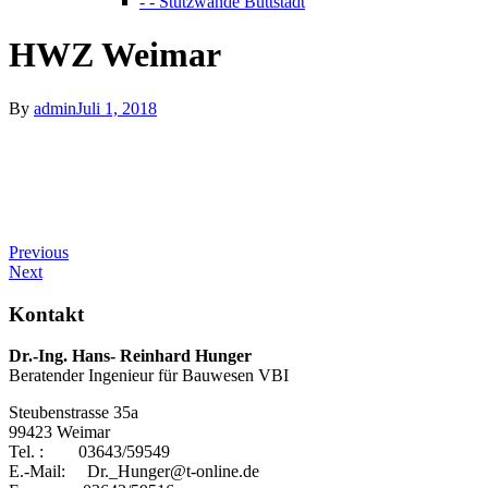
- - Stützwände Buttstädt
HWZ Weimar
By
admin
Juli 1, 2018
Previous
Next
Kontakt
Dr.-Ing. Hans- Reinhard Hunger
Beratender Ingenieur für Bauwesen VBI
Steubenstrasse 35a
99423 Weimar
Tel. : 03643/59549
E.-Mail: Dr._Hunger@t-online.de