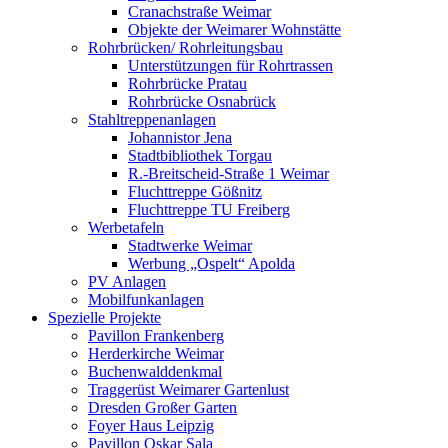
Cranachstraße Weimar
Objekte der Weimarer Wohnstätte
Rohrbrücken/ Rohrleitungsbau
Unterstützungen für Rohrtrassen
Rohrbrücke Pratau
Rohrbrücke Osnabrück
Stahltreppenanlagen
Johannistor Jena
Stadtbibliothek Torgau
R.-Breitscheid-Straße 1 Weimar
Fluchttreppe Gößnitz
Fluchttreppe TU Freiberg
Werbetafeln
Stadtwerke Weimar
Werbung „Ospelt“ Apolda
PV Anlagen
Mobilfunkanlagen
Spezielle Projekte
Pavillon Frankenberg
Herderkirche Weimar
Buchenwalddenkmal
Traggerüst Weimarer Gartenlust
Dresden Großer Garten
Foyer Haus Leipzig
Pavillon Oskar Sala