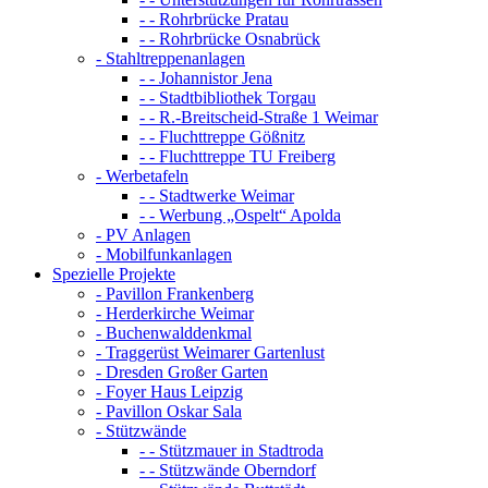
- - Rohrbrücke Pratau
- - Rohrbrücke Osnabrück
- Stahltreppenanlagen
- - Johannistor Jena
- - Stadtbibliothek Torgau
- - R.-Breitscheid-Straße 1 Weimar
- - Fluchttreppe Gößnitz
- - Fluchttreppe TU Freiberg
- Werbetafeln
- - Stadtwerke Weimar
- - Werbung „Ospelt“ Apolda
- PV Anlagen
- Mobilfunkanlagen
Spezielle Projekte
- Pavillon Frankenberg
- Herderkirche Weimar
- Buchenwalddenkmal
- Traggerüst Weimarer Gartenlust
- Dresden Großer Garten
- Foyer Haus Leipzig
- Pavillon Oskar Sala
- Stützwände
- - Stützmauer in Stadtroda
- - Stützwände Oberndorf