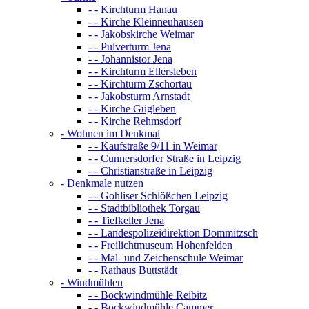
- - Kirchturm Hanau
- - Kirche Kleinneuhausen
- - Jakobskirche Weimar
- - Pulverturm Jena
- - Johannistor Jena
- - Kirchturm Ellersleben
- - Kirchturm Zschortau
- - Jakobsturm Arnstadt
- - Kirche Gügleben
- - Kirche Rehmsdorf
- Wohnen im Denkmal
- - Kaufstraße 9/11 in Weimar
- - Cunnersdorfer Straße in Leipzig
- - Christianstraße in Leipzig
- Denkmale nutzen
- - Gohliser Schlößchen Leipzig
- - Stadtbibliothek Torgau
- - Tiefkeller Jena
- - Landespolizeidirektion Dommitzsch
- - Freilichtmuseum Hohenfelden
- - Mal- und Zeichenschule Weimar
- - Rathaus Buttstädt
- Windmühlen
- - Bockwindmühle Reibitz
- - Bockwindmühle Cammer