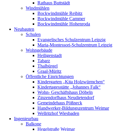
Rathaus Buttstädt
Windmühlen
Bockwindmühle Reibitz
Bockwindmühle Cammer
Bockwindmühle Hohenroda
Neubauten
Schulen
Evangelisches Schulzentrum Leipzig
Maria-Montessori-Schulzentrum Leipzig
Wohngebäude
Heiligenstadt
Tabarz
Thalbürgel
Graal-Müritz
Öffentliche Einrichtungen
Kindergarten „Kita Holzwürmchen“
Kindertagesstätte „Johannes Falk“
Wohn- Geschäftshaus Döbeln
Zinzendorfhaus Neudietendorf
Gemeindehaus Pößneck
Handwerker-Bildungszentrum Weimar
Wellritzhof Wiesbaden
Ingenieurbau
Balkone
Hegelstraße Weimar