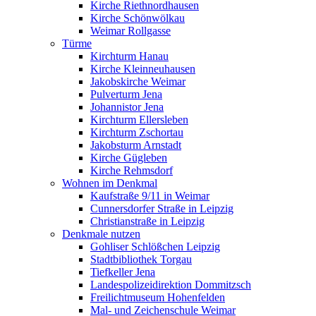
Kirche Riethnordhausen
Kirche Schönwölkau
Weimar Rollgasse
Türme
Kirchturm Hanau
Kirche Kleinneuhausen
Jakobskirche Weimar
Pulverturm Jena
Johannistor Jena
Kirchturm Ellersleben
Kirchturm Zschortau
Jakobsturm Arnstadt
Kirche Gügleben
Kirche Rehmsdorf
Wohnen im Denkmal
Kaufstraße 9/11 in Weimar
Cunnersdorfer Straße in Leipzig
Christianstraße in Leipzig
Denkmale nutzen
Gohliser Schlößchen Leipzig
Stadtbibliothek Torgau
Tiefkeller Jena
Landespolizeidirektion Dommitzsch
Freilichtmuseum Hohenfelden
Mal- und Zeichenschule Weimar