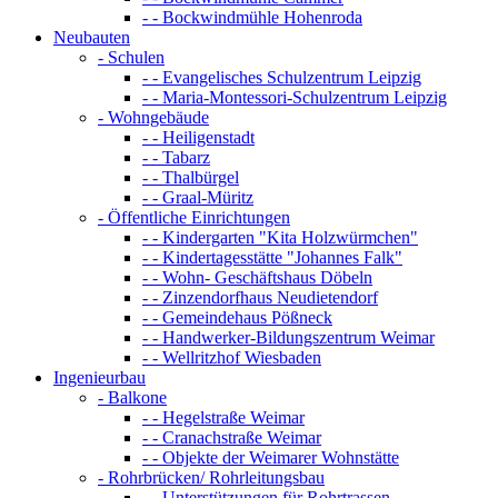
- - Bockwindmühle Hohenroda
Neubauten
- Schulen
- - Evangelisches Schulzentrum Leipzig
- - Maria-Montessori-Schulzentrum Leipzig
- Wohngebäude
- - Heiligenstadt
- - Tabarz
- - Thalbürgel
- - Graal-Müritz
- Öffentliche Einrichtungen
- - Kindergarten "Kita Holzwürmchen"
- - Kindertagesstätte "Johannes Falk"
- - Wohn- Geschäftshaus Döbeln
- - Zinzendorfhaus Neudietendorf
- - Gemeindehaus Pößneck
- - Handwerker-Bildungszentrum Weimar
- - Wellritzhof Wiesbaden
Ingenieurbau
- Balkone
- - Hegelstraße Weimar
- - Cranachstraße Weimar
- - Objekte der Weimarer Wohnstätte
- Rohrbrücken/ Rohrleitungsbau
- - Unterstützungen für Rohrtrassen