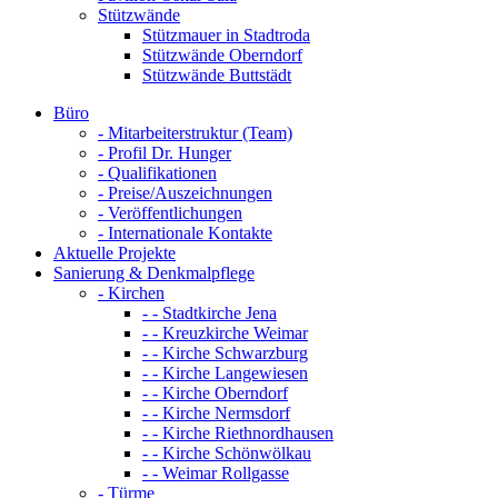
Stützwände
Stützmauer in Stadtroda
Stützwände Oberndorf
Stützwände Buttstädt
Büro
- Mitarbeiterstruktur (Team)
- Profil Dr. Hunger
- Qualifikationen
- Preise/Auszeichnungen
- Veröffentlichungen
- Internationale Kontakte
Aktuelle Projekte
Sanierung & Denkmalpflege
- Kirchen
- - Stadtkirche Jena
- - Kreuzkirche Weimar
- - Kirche Schwarzburg
- - Kirche Langewiesen
- - Kirche Oberndorf
- - Kirche Nermsdorf
- - Kirche Riethnordhausen
- - Kirche Schönwölkau
- - Weimar Rollgasse
- Türme